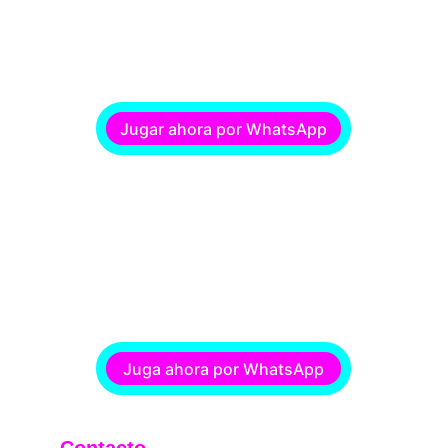
Jugar ahora por WhatsApp
Juga ahora por WhatsApp